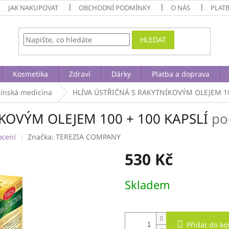
JAK NAKUPOVAT
OBCHODNÍ PODMÍNKY
O NÁS
PLAT
HLEDAT
Kosmetika
Zdraví
Dárky
Platba a doprava
čínská medicína
HLÍVA ÚSTŘIČNÁ S RAKYTNÍKOVÝM OLEJEM 10
KOVÝM OLEJEM 100 + 100 KAPSLÍ
po
ocení
Značka:
TEREZIA COMPANY
530 Kč
Měrná
Skladem
cena:
Přidat do ko