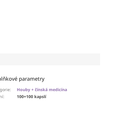
lňkové parametry
gorie
:
Houby + čínská medicína
ní
:
100+100 kapslí