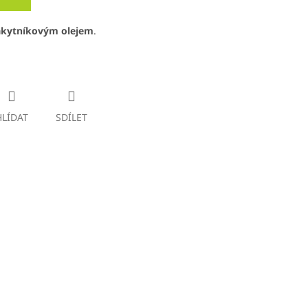
akytníkovým olejem
.
HLÍDAT
SDÍLET