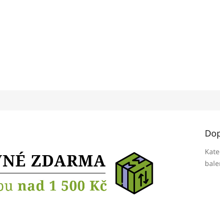
Dop
Kate
bale