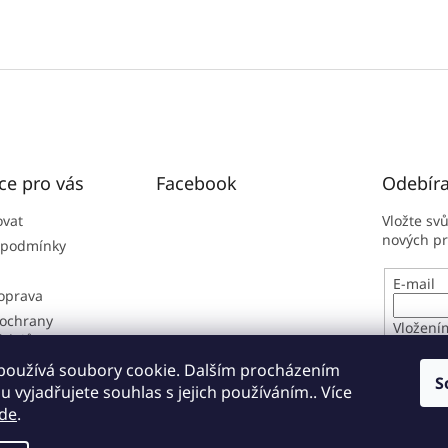
ce pro vás
Facebook
Odebíra
ovat
Vložte sv
nových p
 podmínky
E-mail
doprava
ochrany
Vložení
údajů
osobníc
í řád
používá soubory cookie. Dalším procházením
S
 vyjadřujete souhlas s jejich používáním.. Více
PŘIHL
de
.