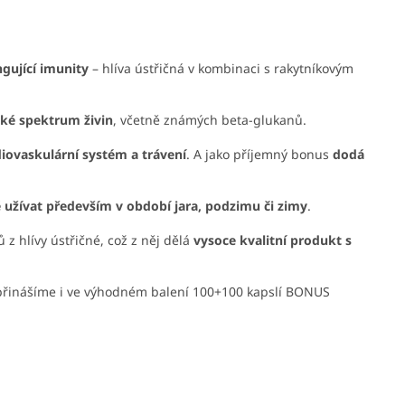
gující imunity
– hlíva ústřičná v kombinaci s rakytníkovým
ké spektrum živin
, včetně známých beta-glukanů.
iovaskulární systém a trávení
. A jako příjemný bonus
dodá
 užívat především v období jara, podzimu či zimy
.
z hlívy ústřičné, což z něj dělá
vysoce kvalitní produkt s
řinášíme i ve výhodném balení 100+100 kapslí BONUS