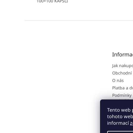
100+100 KAPSLÍ
Z
á
p
a
t
Informa
í
Jak nakup
Obchodní
O nás
Platba a 
Podmínky 
osobních 
Reklamačn
Tento web 
tohoto webu
informací
z