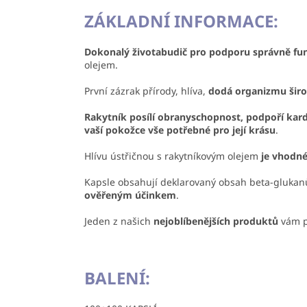
ZÁKLADNÍ INFORMACE:
Dokonalý životabudič pro podporu správně fun
olejem.
První zázrak přírody, hlíva,
dodá organizmu širo
Rakytník posílí obranyschopnost, podpoří kard
vaší pokožce vše potřebné pro její krásu
.
Hlívu ústřičnou s rakytníkovým olejem
je vhodné
Kapsle obsahují deklarovaný obsah beta-glukanů 
ověřeným účinkem
.
Jeden z našich
nejoblíbenějších produktů
vám p
BALENÍ: