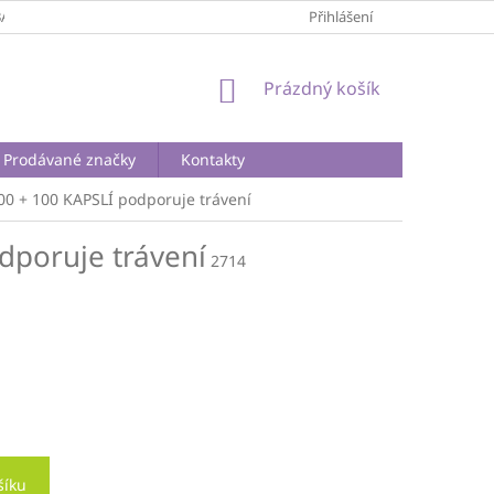
BA A DOPRAVA
PODMÍNKY OCHRANY OSOBNÍCH ÚDAJŮ
Přihlášení
REKLA
NÁKUPNÍ
Prázdný košík
KOŠÍK
Prodávané značky
Kontakty
0 + 100 KAPSLÍ
podporuje trávení
dporuje trávení
2714
šíku