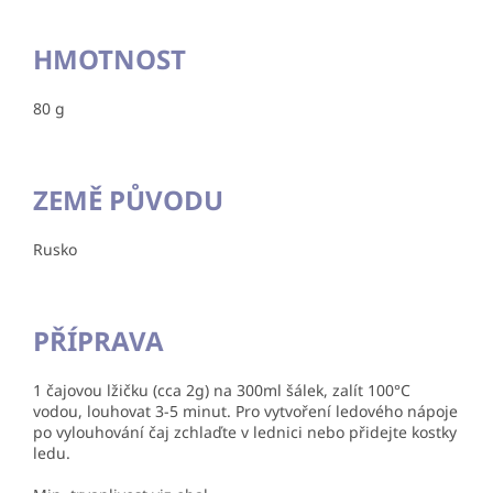
HMOTNOST
80 g
ZEMĚ PŮVODU
Rusko
PŘÍPRAVA
1 čajovou lžičku (cca 2g) na 300ml šálek, zalít 100°C
vodou, louhovat 3-5 minut. Pro vytvoření ledového nápoje
po vylouhování čaj zchlaďte v lednici nebo přidejte kostky
ledu.