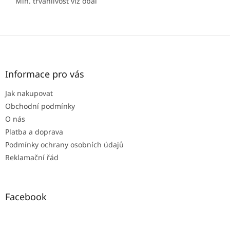
Min. trvanlivost viz obal
Z
á
p
a
Informace pro vás
t
Jak nakupovat
í
Obchodní podmínky
O nás
Platba a doprava
Podmínky ochrany osobních údajů
Reklamační řád
Facebook