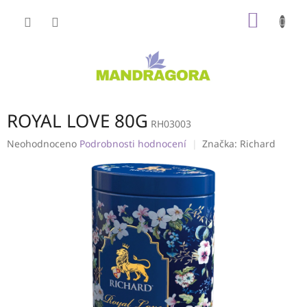
Přejít
NÁKUP
na
obsah
KOŠÍK
ROYAL LOVE 80G
RH03003
Průměrné
Neohodnoceno
Podrobnosti hodnocení
Značka:
Richard
hodnocení
produktu
je
0,0
z
5
hvězdiček.