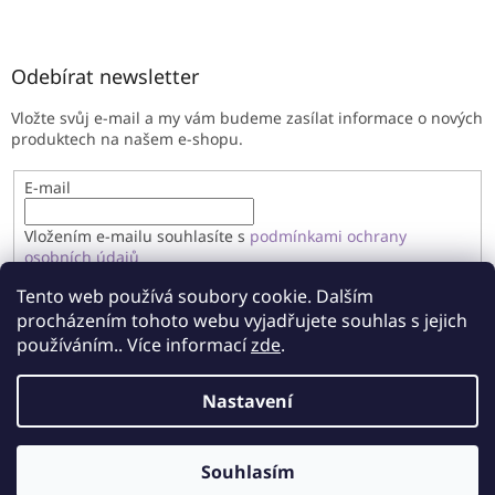
Odebírat newsletter
Vložte svůj e-mail a my vám budeme zasílat informace o nových
produktech na našem e-shopu.
E-mail
Vložením e-mailu souhlasíte s
podmínkami ochrany
osobních údajů
Tento web používá soubory cookie. Dalším
PŘIHLÁSIT SE
procházením tohoto webu vyjadřujete souhlas s jejich
používáním.. Více informací
zde
.
Nastavení
Vytvořil Shoptet
Souhlasím
Copyright 2026
Imandragora
. Všechna práva vyhrazena.