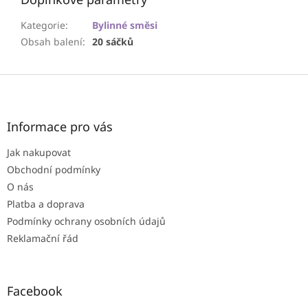
Kategorie
:
Bylinné směsi
Obsah balení
:
20 sáčků
Z
á
p
a
Informace pro vás
t
Jak nakupovat
í
Obchodní podmínky
O nás
Platba a doprava
Podmínky ochrany osobních údajů
Reklamační řád
Facebook