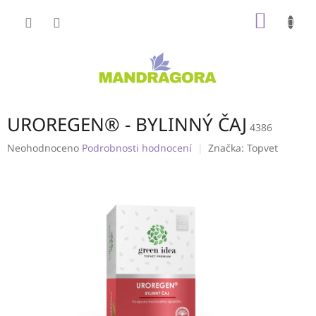
Přejít
NÁKUP
na
obsah
KOŠÍK
UROREGEN® - BYLINNÝ ČAJ
4386
Průměrné
Neohodnoceno
Podrobnosti hodnocení
Značka:
Topvet
hodnocení
produktu
je
0,0
z
5
hvězdiček.