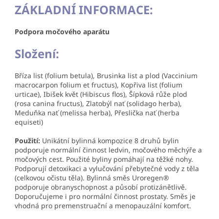
ZÁKLADNÍ INFORMACE:
Podpora močového aparátu​
Složení:
Bříza list (folium betula), Brusinka list a plod (Vaccinium
macrocarpon folium et fructus), Kopřiva list (folium
urticae), Ibišek květ (Hibiscus flos), Šípková růže plod
(rosa canina fructus), Zlatobýl nať (solidago herba),
Meduňka nať (melissa herba), Přeslička nať (herba
equiseti)
Použití:
Unikátní bylinná kompozice 8 druhů bylin
podporuje normální činnost ledvin, močového měchýře a
močových cest. Použité byliny pomáhají na těžké nohy.
Podporují detoxikaci a vylučování přebytečné vody z těla
(celkovou očistu těla). Bylinná směs Uroregen®
podporuje obranyschopnost a působí protizánětlivě.
Doporučujeme i pro normální činnost prostaty. Směs je
vhodná pro premenstruační a menopauzální komfort.