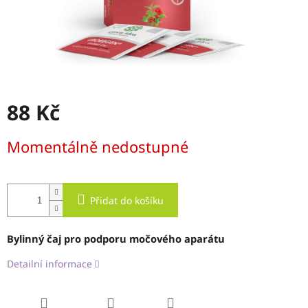
88 Kč
Měrná
Momentálně nedostupné
cena:
Přidat do košíku
Bylinný čaj pro podporu močového aparátu
Detailní informace