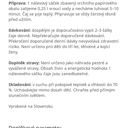
Příprava:
1 nálevový sáček zbavený vrchního papírového
obalu zalijeme 0,25 l vroucí vody a necháme luhovat 5–10
minut. Čaj se pije teplý. Připravuje se vždy čerstvý těsně
před užitím.
Dávkování:
dospělým je doporučováno vypít 2–3 šálky
čaje denně. Nepřekračujte doporučené dávkování.
Překročení doporučené denní dávky nevyvolává zdravotní
riziko. Není určeno pro děti do tří let, těhotné a kojící
ženy.
Doplněk stravy:
Není určeno jako náhrada pestré a
vyvážené stravy. Obsah živin a energetická hodnota 1
nálevového sáčku čaje jsou zanedbatelné.
Skladování:
v suchu při pokojové teplotě a vlhkosti do 70
%. Uchovávejte mimo dosah dětí. Chraňte před přímým
slunečním světlem.
Vyrobené na Slovensku
Doplňkové parametry