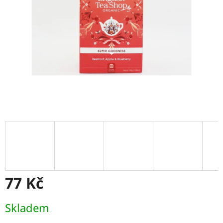
77 Kč
Měrná
Skladem
cena: