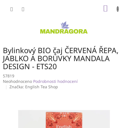
Přejít
NÁKUP
na
obsah
KOŠÍK
Bylinkový BIO čaj ČERVENÁ ŘEPA,
JABLKO A BORŮVKY MANDALA
DESIGN - ETS20
57819
Průměrné
Neohodnoceno
Podrobnosti hodnocení
hodnocení
Značka:
English Tea Shop
produktu
je
0,0
z
5
hvězdiček.