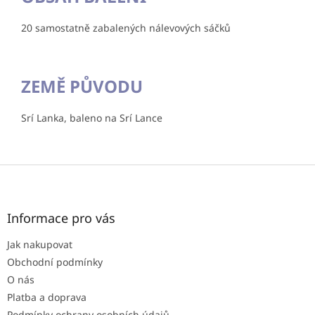
20 samostatně zabalených nálevových sáčků
ZEMĚ PŮVODU
Srí Lanka, baleno na Srí Lance
Z
á
p
a
Informace pro vás
t
Jak nakupovat
í
Obchodní podmínky
O nás
Platba a doprava
Podmínky ochrany osobních údajů