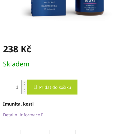
238 Kč
Měrná
Skladem
cena:
Přidat do košíku
Imunita, kosti
Detailní informace