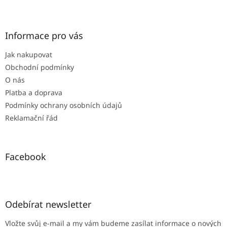
Z
á
p
a
Informace pro vás
t
Jak nakupovat
í
Obchodní podmínky
O nás
Platba a doprava
Podmínky ochrany osobních údajů
Reklamační řád
Facebook
Odebírat newsletter
Vložte svůj e-mail a my vám budeme zasílat informace o nových