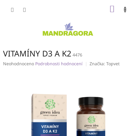
Přejít
NÁKUP
na
obsah
KOŠÍK
VITAMÍNY D3 A K2
4476
Průměrné
Neohodnoceno
Podrobnosti hodnocení
Značka:
Topvet
hodnocení
produktu
je
0,0
z
5
hvězdiček.