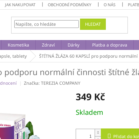
JAK NAKUPOVAT
OBCHODNÍ PODMÍNKY
O NÁS
PLAT
HLEDAT
Kosmetika
Zdraví
Dárky
Platba a doprava
apsle, tablety
ŠTÍTNÁ ŽLÁZA 60 KAPSLÍ
pro podporu normální č
o podporu normální činnosti štítné žl
odnocení
Značka:
TEREZIA COMPANY
349 Kč
Měrná
Skladem
cena:
Přidat do ko