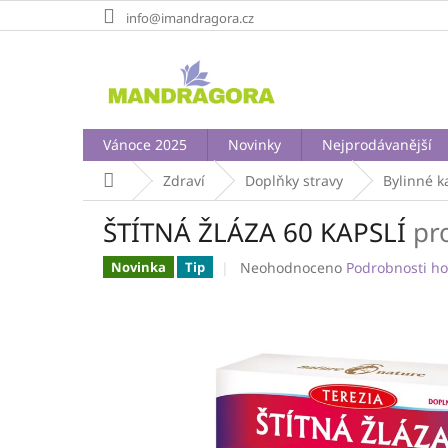
Přejít
info@imandragora.cz
na
obsah
Vánoce 2025
Novinky
Nejprodávanější
Domů
Zdraví
Doplňky stravy
Bylinné k
ŠTÍTNÁ ŽLÁZA 60 KAPSLÍ
pr
Průměrné
Neohodnoceno
Podrobnosti h
Novinka
Tip
hodnocení
produktu
je
0,0
z
5
hvězdiček.