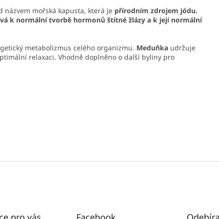
d názvem mořská kapusta, která je
přírodním zdrojem jódu.
ívá k normální tvorbě hormonů štítné žlázy a k její normální
rgetický metabolizmus celého organizmu.
Meduňka
udržuje
timální relaxaci. Vhodně doplněno o další byliny pro
ce pro vás
Facebook
Odebíra