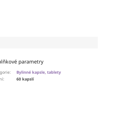
lňkové parametry
gorie
:
Bylinné kapsle, tablety
ní
:
60 kapslí