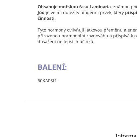
Obsahuje mořskou řasu Laminaria
, známou po
Jód
je velmi důležitý biogenní prvek, který
přisp
činnosti.
Tyto hormony ovlivňují látkovou přeměnu a ene
přirozenou hormonální rovnováhu a přispívá k op
dosažení nejlepších účinků.
BALENÍ:
60KAPSLÍ
Z
á
p
a
t
Informa