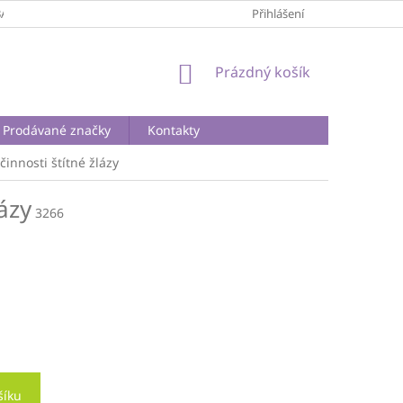
BA A DOPRAVA
PODMÍNKY OCHRANY OSOBNÍCH ÚDAJŮ
Přihlášení
REKLA
NÁKUPNÍ
Prázdný košík
KOŠÍK
Prodávané značky
Kontakty
innosti štítné žlázy
ázy
3266
šíku