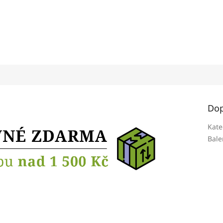
Dop
Kate
Bale