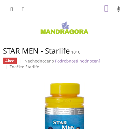
Přejít
NÁKUP
na
obsah
KOŠÍK
STAR MEN - Starlife
1010
Průměrné
Neohodnoceno
Podrobnosti hodnocení
Akce
hodnocení
Značka:
Starlife
produktu
je
0,0
z
5
hvězdiček.