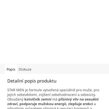
Popis
Diskuze
Detailní popis produktu
STAR MEN je formule vytvořená speciálně pro muže, pro
jejich sebevědomí, zvýšení sebehodnocení a sebeúcty.
Obsažený
kotvičník zemní
má
příznivý vliv na sexuální
zdraví,
podporuje mužskou energii,
zlepšuje erekci
a
přírodním způsobem přispívá k regulaci hormonů a