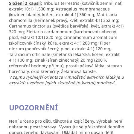
Složení 2 kapslí:
Tribulus terrestris (kotvičník zemní, nať,
extrakt 10:1) 1.500 mg; Astragalus membranaceus
(kozinec blanitý, kořen, extrakt 4:1) 360 mg; Matricaria
chamomilla (heřmánek pravý, květ, extrakt 4:1) 352 mg;
Carthamus tinctorius (světlice barvířská, květ, extrakt 4:1)
320 mg; Elettaria cardamomum (kardamovník obecný,
plod, extrakt 10:1) 220 mg; Cinnamomum aromaticum
(skořicovník čínský, kůra, extrakt 4:1) 208 mg; Piper
nigrum (pepřovník černý, plod, extrakt 4:1) 120 mg;
Taraxacum officinale (smetanka lékařská, kořen, extrakt
4:1) 100 mg; zinek (síran zinečnatý) 20 mg (200 %
referenční hodnoty příjmu); prostispékavá látka: stearan
hořečnatý, oxid křemičitý. Želatinová kapsle.
V zájmu rychlejší orientace v množství aktivních látek je u
extraktů uvedeno jejich skutečné (původní) množství.
UPOZORNĚNÍ
Není určeno pro děti, těhotné a kojící ženy. Výrobek není
náhradou pestré stravy. Vyvarujte se překročení denního
doporučeného dávkování. Ukládat mimo dosah dětí!