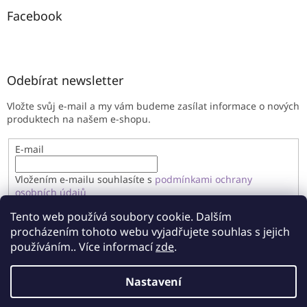
Facebook
Odebírat newsletter
Vložte svůj e-mail a my vám budeme zasílat informace o nových
produktech na našem e-shopu.
E-mail
Vložením e-mailu souhlasíte s
podmínkami ochrany
osobních údajů
Tento web používá soubory cookie. Dalším
PŘIHLÁSIT SE
procházením tohoto webu vyjadřujete souhlas s jejich
používáním.. Více informací
zde
.
Nastavení
Vytvořil Shoptet