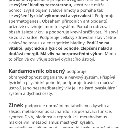
ke
zvýšení hladiny testosteronu,
která zase může
pomoci zvýšit objem svalové hmoty a pomáhá tak
ke
zvýšení fyzické výkonnosti a vytrvalosti.
Podporuje
spermatogenezi. Obsahem přírodních antioxidantů
příznivě ovlivňuje imunitní systém. Pomáhá udržovat
obsah železa v krvi a podporuje krevní srážlivost. Přispívá
ke zdraví srdce. Podporuje celkový zdravotní stav včetně
svalového tonusu a energetické hladiny.
Podílí se na
vitalitě, psychické a fyzické pohodě, zlepšení nálad a
dodává energii. Má vliv na bezprostřední výkon.
Mimo
to příznivě ovlivňuje zdraví dýchacího ústrojí.
Kardamovník obecný
podporuje
obranyschopnost organismu a nervový systém. Přispívá
fyzické a psychické pohodě, podporuje trávicí a močové
ústrojí. Jeho nezanedbatelný vliv je i na kardiovaskulární
systém a dýchací cesty.
Zinek
podporuje normální metabolismus kyselin a
zásad, metabolismus sacharidů, rozpoznávací funkce,
syntézu DNA, plodnost a reprodukci, metabolismus
makroživin, metabolismus mastných kyselin,
metabolismus vitaminu A, syntézu bílkovin, normální stav