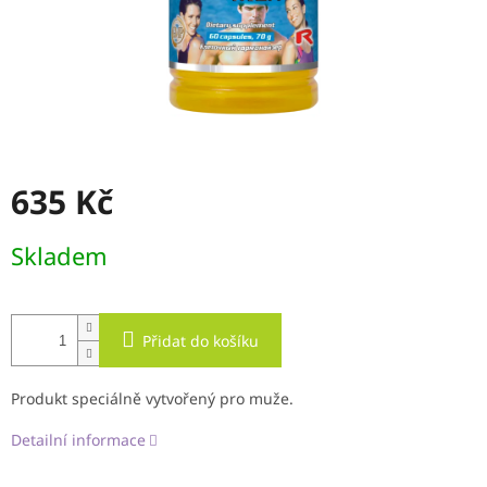
635 Kč
Měrná
Skladem
cena:
Přidat do košíku
Produkt speciálně vytvořený pro muže.
Detailní informace