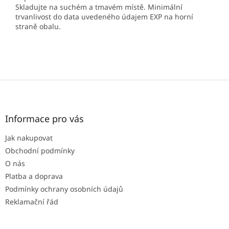
Skladujte na suchém a tmavém místě. Minimální
trvanlivost do data uvedeného údajem EXP na horní
straně obalu.
Z
á
p
a
Informace pro vás
t
Jak nakupovat
í
Obchodní podmínky
O nás
Platba a doprava
Podmínky ochrany osobních údajů
Reklamační řád