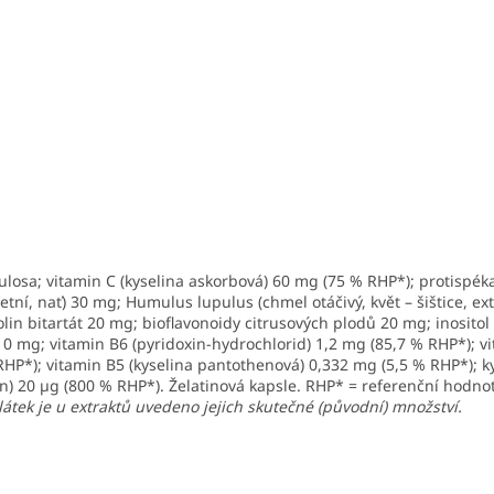
losa; vitamin C (kyselina askorbová) 60 mg (75 % RHP*); protispéka
tní, nať) 30 mg; Humulus lupulus (chmel otáčivý, květ – šištice, ex
holin bitartát 20 mg; bioflavonoidy citrusových plodů 20 mg; inosito
0 mg; vitamin B6 (pyridoxin-hydrochlorid) 1,2 mg (85,7 % RHP*); vit
RHP*); vitamin B5 (kyselina pantothenová) 0,332 mg (5,5 % RHP*); k
n) 20 µg (800 % RHP*). Želatinová kapsle. RHP* = referenční hodno
 látek je u extraktů uvedeno jejich skutečné (původní) množství.