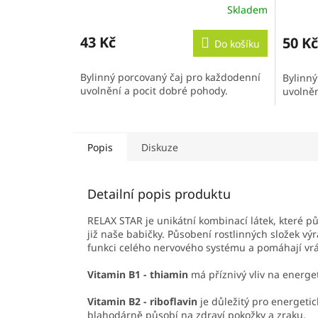
Skladem
43 Kč
50 Kč
Do košíku
Bylinný porcovaný čaj pro každodenní
Bylinný
uvolnění a pocit dobré pohody.
uvolněn
Popis
Diskuze
Detailní popis produktu
RELAX STAR je unikátní kombinací látek, které p
již naše babičky. Působení rostlinných složek vý
funkci celého nervového systému a pomáhají vrát
Vitamin B1 - thiamin
má příznivý vliv na energe
Vitamin B2 - riboflavin
je důležitý pro energeti
blahodárně působí na zdraví pokožky a zraku.