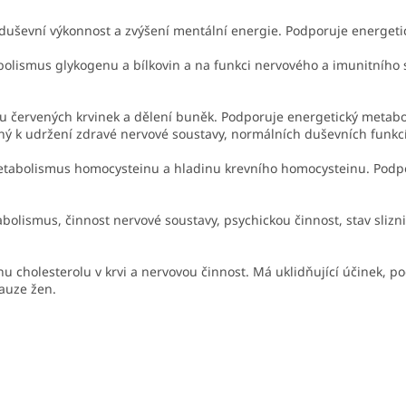
duševní výkonnost a zvýšení mentální energie. Podporuje energet
bolismus glykogenu a bílkovin a na funkci nervového a imunitního 
u červených krvinek a dělení buněk. Podporuje energetický metabo
ný k udržení zdravé nervové soustavy, normálních duševních funkcí
etabolismus homocysteinu a hladinu krevního homocysteinu. Podpor
bolismus, činnost nervové soustavy, psychickou činnost, stav slizn
u cholesterolu v krvi a nervovou činnost. Má uklidňující účinek, p
auze žen.