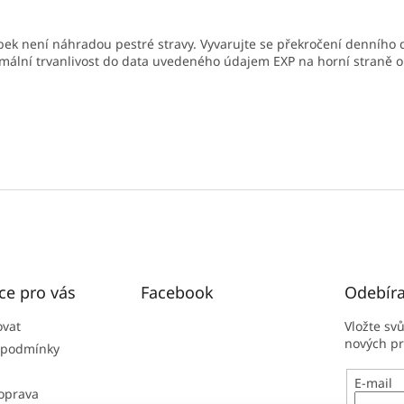
ýrobek není náhradou pestré stravy. Vyvarujte se překročení denní
mální trvanlivost do data uvedeného údajem EXP na horní straně o
ce pro vás
Facebook
Odebíra
ovat
Vložte sv
nových p
 podmínky
E-mail
doprava