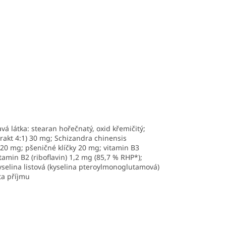
vá látka: stearan hořečnatý, oxid křemičitý;
trakt 4:1) 30 mg; Schizandra chinensis
l 20 mg;
pšeničné klíčky
20 mg; vitamin B3
amin B2 (riboflavin) 1,2 mg (85,7 % RHP*);
yselina listová (kyselina pteroylmonoglutamová)
ta příjmu