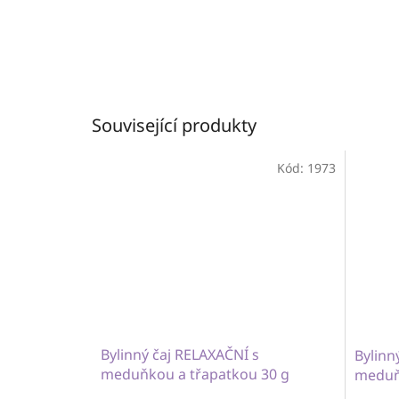
Související produkty
Kód:
1973
Bylinný čaj RELAXAČNÍ s
Bylinn
meduňkou a třapatkou 30 g
meduň
Vhodný pro každodenní relaxaci
Vhodný