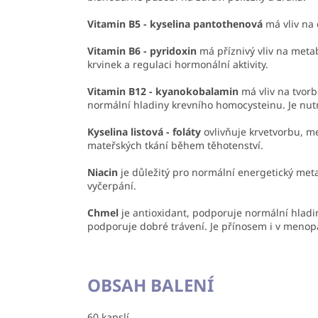
Vitamin B5 - kyselina pantothenová
má vliv na 
Vitamin B6 - pyridoxin
má příznivý vliv na meta
krvinek a regulaci hormonální aktivity.
Vitamin B12 - kyanokobalamin
má vliv na tvorb
normální hladiny krevního homocysteinu. Je nut
Kyselina listová - foláty
ovlivňuje krvetvorbu, m
mateřských tkání během těhotenství.
Niacin
je důležitý pro normální energetický meta
vyčerpání.
Chmel
je antioxidant, podporuje normální hladin
podporuje dobré trávení. Je přínosem i v menop
OBSAH BALENÍ
60 kapslí