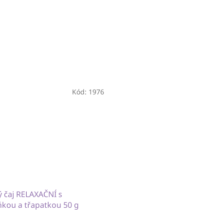
Kód:
1976
ý čaj RELAXAČNÍ s
kou a třapatkou 50 g
 pro relaxaci