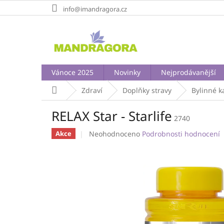
Přejít
info@imandragora.cz
na
obsah
Vánoce 2025
Novinky
Nejprodávanější
Domů
Zdraví
Doplňky stravy
Bylinné k
RELAX Star - Starlife
2740
Průměrné
Neohodnoceno
Podrobnosti hodnocení
Akce
hodnocení
produktu
je
0,0
z
5
hvězdiček.