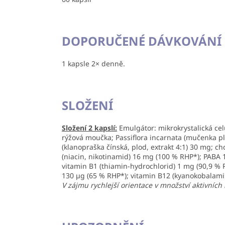
DOPORUČENÉ DÁVKOVÁNÍ
1 kapsle 2× denně.
SLOŽENÍ
Složení 2 kapslí:
Emulgátor: mikrokrystalická celu
rýžová moučka; Passiflora incarnata (mučenka ple
(klanopraška čínská, plod, extrakt 4:1) 30 mg; c
(niacin, nikotinamid) 16 mg (100 % RHP*); PABA 1
vitamin B1 (thiamin-hydrochlorid) 1 mg (90,9 % 
130 µg (65 % RHP*); vitamin B12 (kyanokobalami
V zájmu rychlejší orientace v množství aktivních