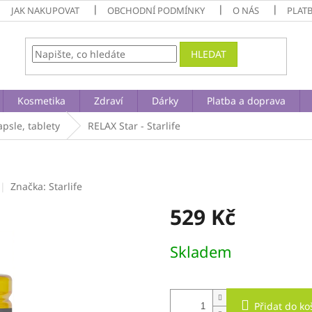
JAK NAKUPOVAT
OBCHODNÍ PODMÍNKY
O NÁS
PLAT
HLEDAT
Kosmetika
Zdraví
Dárky
Platba a doprava
apsle, tablety
RELAX Star - Starlife
Značka:
Starlife
529 Kč
Měrná
Skladem
cena:
Přidat do ko