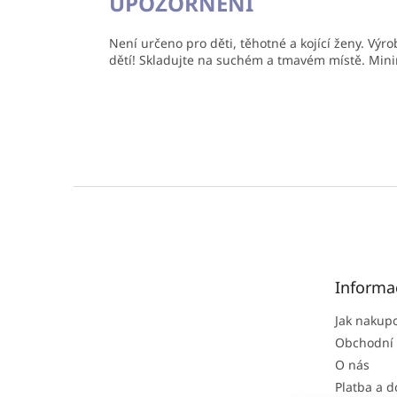
UPOZORNĚNÍ
Není určeno pro děti, těhotné a kojící ženy. V
dětí! Skladujte na suchém a tmavém místě. Mini
Z
á
p
a
t
Informa
í
Jak nakup
Obchodní
O nás
Platba a 