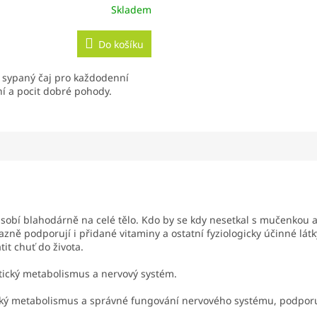
Skladem
Do košíku
 sypaný čaj pro každodenní
í a pocit dobré pohody.
ůsobí blahodárně na celé tělo. Kdo by se kdy nesetkal s mučenkou 
razně podporují i přidané vitaminy a ostatní fyziologicky účinné lát
it chuť do života.
tický metabolismus a nervový systém.
cký metabolismus a správné fungování nervového systému, podporu