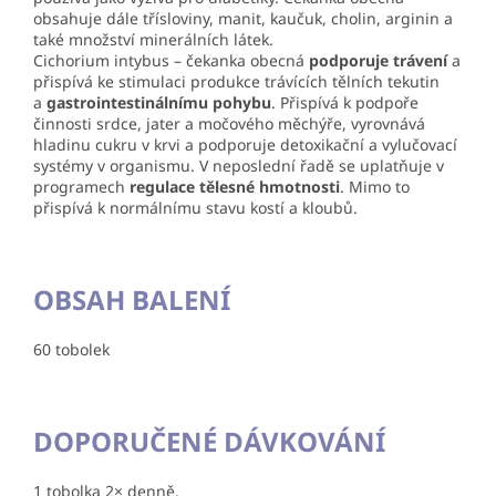
obsahuje dále třísloviny, manit, kaučuk, cholin, arginin a
také množství minerálních látek.
Cichorium intybus – čekanka obecná
podporuje trávení
a
přispívá ke stimulaci produkce trávících tělních tekutin
a
gastrointestinálnímu pohybu
. Přispívá k podpoře
činnosti srdce, jater a močového měchýře, vyrovnává
hladinu cukru v krvi a podporuje detoxikační a vylučovací
systémy v organismu. V neposlední řadě se uplatňuje v
programech
regulace tělesné hmotnosti
. Mimo to
přispívá k normálnímu stavu kostí a kloubů.
OBSAH BALENÍ
60 tobolek
DOPORUČENÉ DÁVKOVÁNÍ
1 tobolka 2× denně.