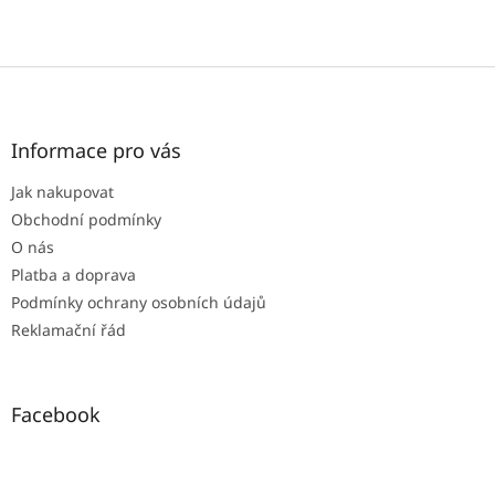
Z
á
p
a
Informace pro vás
t
Jak nakupovat
í
Obchodní podmínky
O nás
Platba a doprava
Podmínky ochrany osobních údajů
Reklamační řád
Facebook