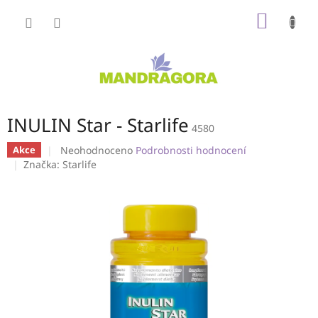
Přejít
NÁKUP
na
obsah
KOŠÍK
INULIN Star - Starlife
4580
Průměrné
Neohodnoceno
Podrobnosti hodnocení
Akce
hodnocení
Značka:
Starlife
produktu
je
0,0
z
5
hvězdiček.