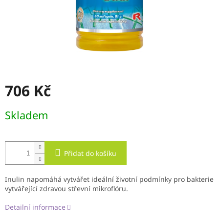
706 Kč
Měrná
Skladem
cena:
Přidat do košíku
Inulin napomáhá vytvářet ideální životní podmínky pro bakterie
vytvářející zdravou střevní mikroflóru.
Detailní informace