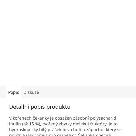
Popis
Diskuze
Detailní popis produktu
V kořenech čekanky je obsažen zásobní polysacharid
inulin (až 15 %), tvořený zbytky molekul fruktózy. Je to
hydroskopický bílý prášek bez chuti a zápachu, který se
používá jako výživa pro diabetiky. Čekanka obecná