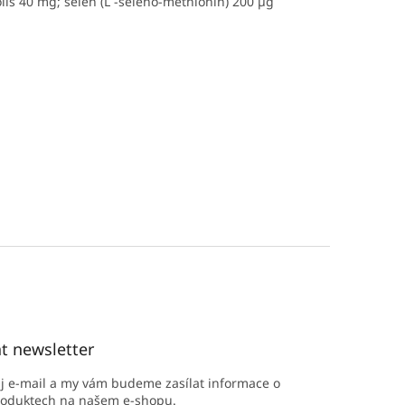
lis
40 mg; selen (L -seleno-methionin) 200 µg
t newsletter
ůj e-mail a my vám budeme zasílat informace o
roduktech na našem e-shopu.