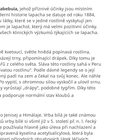
abebuia,
jehož příznivé účinky jsou místním
derní historie lapacha se datuje od roku 1884,
átky, které se v jedné rostlině vyskytují jen
 je lapachol, který má velmi pozitivní účinky.
 všech klinických výzkumů týkajících se lapacha.
ě kvetoucí, světle hnědá popínavá rostlina,
ázejí trny, připomínající drápek. Díky tomu je
řů z celého světa. Sláva této rostliny sahá v Peru
Svatou rostlinu“. Podle dávné legendy se o její
ený padl na zem a čekal na svůj konec. Ale náhle
o vypití, s ohromnou silou vyskočil a ulovil srnu.
ny vyrůstají „drápy“, podobné tygřím. Díky této
a podporuje normální stav kloubů a
po Jenisej a Himálaje. Vrba bílá je také známou
by bílé si všiml již v 5. století př. n. l. řecký
 používala hlavně jako úleva při nachlazení a
pravená kyselina acetylsalicylová, která byla
alostí přírodních obsahových látek léčivých