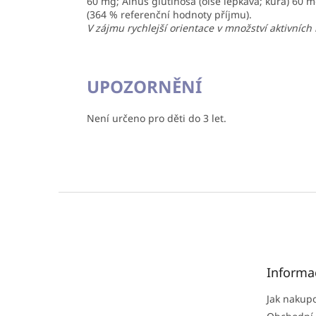
60 mg; Alnus glutinosa (olše lepkavá; kůra) 60 m
(364 % referenční hodnoty příjmu).
V zájmu rychlejší orientace v množství aktivních
UPOZORNĚNÍ
Není určeno pro děti do 3 let.
Z
á
p
a
t
Informa
í
Jak nakup