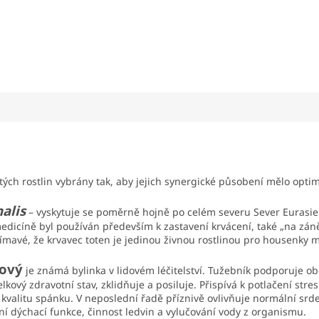
itých rostlin vybrány tak, aby jejich synergické působení mělo optim
alis
– vyskytuje se poměrně hojně po celém severu Sever Eurasie a
medicíně byl používán především k zastavení krvácení, také „na záně
zajímavé, že krvavec toten je jedinou živnou rostlinou pro housenk
mový
je známá bylinka v lidovém léčitelství. Tužebník podporuje o
kový zdravotní stav, zklidňuje a posiluje. Přispívá k potlačení str
t kvalitu spánku. V neposlední řadě příznivě ovlivňuje normální srd
ní dýchací funkce, činnost ledvin a vylučování vody z organismu.