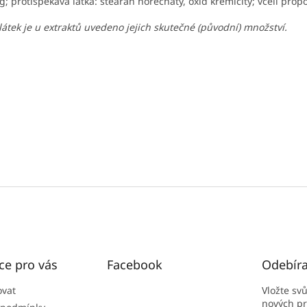
g; protispékavá látka: stearan hořečnatý, oxid křemičitý;
včelí propo
 látek je u extraktů uvedeno jejich skutečné (původní) množství.
ce pro vás
Facebook
Odebíra
ovat
Vložte sv
nových p