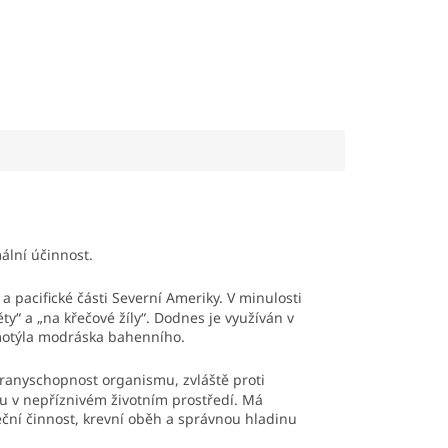
ální účinnost.
 pacifické části Severní Ameriky. V minulosti
ty“ a „na křečové žíly“. Dodnes je využíván v
y motýla modráska bahenního.
branyschopnost organismu, zvláště proti
esu v nepříznivém životním prostředí. Má
eční činnost, krevní oběh a správnou hladinu