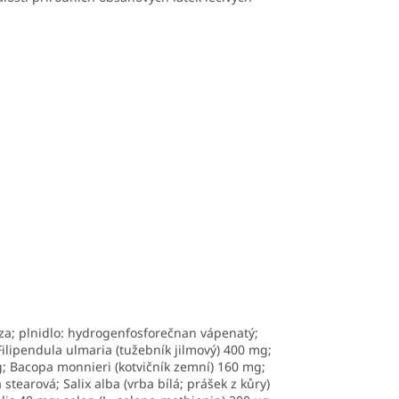
lóza; plnidlo: hydrogenfosforečnan vápenatý;
 Filipendula ulmaria (tužebník jilmový) 400 mg;
g; Bacopa monnieri (kotvičník zemní) 160 mg;
tearová; Salix alba (vrba bílá; prášek z kůry)