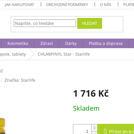
JAK NAKUPOVAT
OBCHODNÍ PODMÍNKY
O NÁS
PLAT
HLEDAT
Kosmetika
Zdraví
Dárky
Platba a doprava
apsle, tablety
CHLAMYNYL Star - Starlife
02
Značka:
Starlife
1 716 Kč
Měrná
Skladem
cena:
Přidat do ko