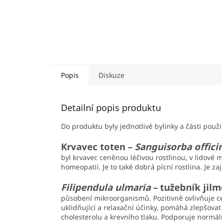
Popis
Diskuze
Detailní popis produktu
Do produktu byly jednotlivé bylinky a části použ
Krvavec toten –
Sanguisorba officin
byl krvavec ceněnou léčivou rostlinou, v lidové 
homeopatii. Je to také dobrá pícní rostlina. Je 
Filipendula ulmaria
– tužebník jil
působení mikroorganismů. Pozitivně ovlivňuje cel
uklidňující a relaxační účinky, pomáhá zlepšova
cholesterolu a krevního tlaku. Podporuje normál