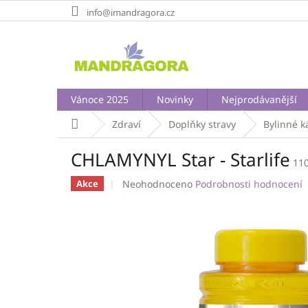
Přejít
info@imandragora.cz
na
obsah
Vánoce 2025
Novinky
Nejprodávanější
Domů
Zdraví
Doplňky stravy
Bylinné k
CHLAMYNYL Star - Starlife
11
Průměrné
Neohodnoceno
Podrobnosti hodnocení
Akce
hodnocení
produktu
je
0,0
z
5
hvězdiček.