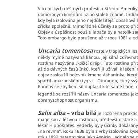
V tropických deštných pralesích Střední Ameriky
domorodým kmenům již po staletí známé. Indiáni j
kdy byla izolována jeho nejdůležitější obsahová l
zřídka společně. Mimořádné účinky se proto přič
Objev a úspěšnost použití lapača byla natolik za
Toto embargo bylo porušeno až v roce 1981 a od 
Uncaria tomentosa
roste v tropických le
někdy mylně nazývaná liánou. Její silná zdřevnat
rostlina nazývána „kočičí dráp”. Tato rostlina př
až do dávných časů Inků, kteří ji užívali k léčen
objev zasloužil bojovník kmene Ashaninka, který
spatřil amazonského tygra – Otorongo, který svými
Raněný se zbytkem sil doplazil k té samé liáně, n
legendě se rozšířil název Uncaria tomentosa jako
obranyschopnost organismu.
Salix alba
– vrba bílá
je rozšířená praktic
magickou a léčivou rostlinou, především staré a hl
lékař Hippokrates. Vědecky byly účinky dokázány
„na revma“. Roku 1838 byla z vrby izolována kysel
roku 1899 patentována jako Aspirin. Jednalo se o