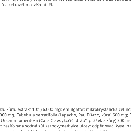
lů a celkového osvěžení těla.
ka, kůra, extrakt 10:1) 6.000 mg; emulgátor: mikrokrystalická celu
1.000 mg; Tabebuia serratifolia (Lapacho, Pau D'Arco, kůra) 600 mg;
Uncaria tomentosa (Cat’s Claw, „kočičí dráp“, prášek z kůry) 200 m
r: zesíťovaná sodná sůl karboxymethylcelulosy; odpěňovač: kyselina s