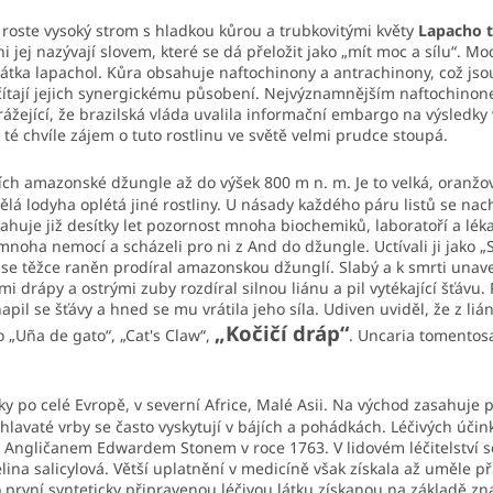
 roste vysoký strom s hladkou kůrou a trubkovitými květy
Lapacho t
ej nazývají slovem, které se dá přeložit jako „mít moc a sílu“. Mo
átka lapachol. Kůra obsahuje naftochinony a antrachinony, což jsou l
ítají jejich synergickému působení. Nejvýznamnějším naftochinonem
rážející, že brazilská vláda uvalila informační embargo na výsledky
té chvíle zájem o tuto rostlinu ve světě velmi prudce stoupá.
sích amazonské džungle až do výšek 800 m n. m. Je to velká, oranžov
ělá lodyha oplétá jiné rostliny. U násady každého páru listů se nach
itahuje již desítky let pozornost mnoha biochemiků, laboratoří a léka
í mnoha nemocí a scházeli pro ni z And do džungle. Uctívali ji jako „
 se těžce raněn prodíral amazonskou džunglí. Slabý a k smrti unav
 drápy a ostrými zuby rozdíral silnou liánu a pil vytékající šťávu. P
apil se šťávy a hned se mu vrátila jeho síla. Udiven uviděl, že z liá
„Kočičí dráp“
 „Uña de gato“, „Cat's Claw“,
. Uncaria tomentos
ky po celé Evropě, v severní Africe, Malé Asii. Na východ zasahuje 
avaté vrby se často vyskytují v bájích a pohádkách. Léčivých účinků vr
 Angličanem Edwardem Stonem v roce 1763. V lidovém léčitelství se
ina salicylová. Větší uplatnění v medicíně však získala až uměle při
 první synteticky připravenou léčivou látku získanou na základě zn