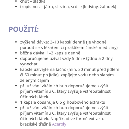
chuť – sladká
tropismus – játra, slezina, srdce (ledviny, žaludek)
POUŽITÍ:
zvýšená dávka: 3–10 kapslí denně (je vhodné
poradit se s lékařem či praktikem čínské medicíny)
běžná dávka: 1–2 kapsle denně
doporučujeme užívat vždy 5 dní v týdnu a 2 dny
vynechat
kapsle užívejte na lačno (min. 30 minut před jídlem
či 60 minut po jídle), zapíjejte vodu nebo slabým
zeleným čajem
při užívání vitálních hub doporučujeme zvýšit
příjem vitamínu C, který zvyšuje vstřebatelnost
účinných látek.
1 kapsle obsahuje 0,5 g houbového extraktu
při užívání vitálních hub doporučujeme zvýšit
příjem vitamínu C, který zvyšuje vstřebatelnost
účinných látek. Například ve formě extraktu
brazilské třešně
Aceroly