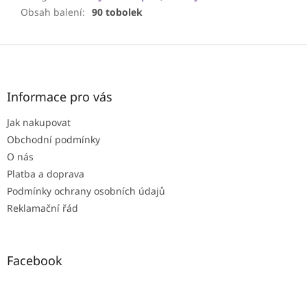
Obsah balení
:
90 tobolek
Z
á
p
a
Informace pro vás
t
Jak nakupovat
í
Obchodní podmínky
O nás
Platba a doprava
Podmínky ochrany osobních údajů
Reklamační řád
Facebook