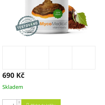
690 Kč
Měrná
Skladem
cena: