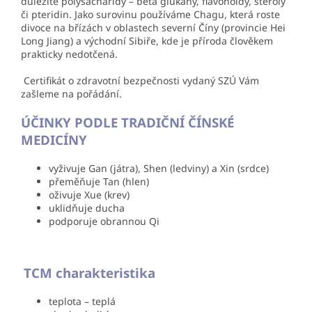
důležité polysacharidy – beta glukany, flavonoidy, steroly
či pteridin. Jako surovinu používáme Chagu, která roste
divoce na břízách v oblastech severní Číny (provincie Hei
Long Jiang) a východní Sibiře, kde je příroda člověkem
prakticky nedotčená.
Certifikát o zdravotní bezpečnosti vydaný SZÚ Vám
zašleme na pořádání.
ÚČINKY PODLE TRADIČNÍ ČÍNSKÉ
MEDICÍNY
vyživuje Gan (játra), Shen (ledviny) a Xin (srdce)
přeměňuje Tan (hlen)
oživuje Xue (krev)
uklidňuje ducha
podporuje obrannou Qi
TCM charakteristika
teplota – teplá