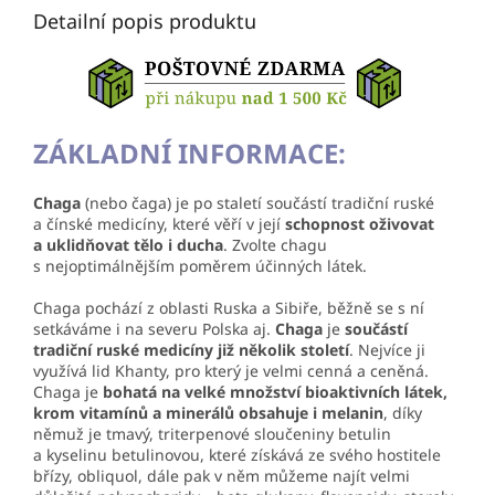
Detailní popis produktu
ZÁKLADNÍ INFORMACE:
Chaga
(nebo čaga) je po staletí součástí tradiční ruské
a čínské medicíny, které věří v její
schopnost oživovat
a uklidňovat tělo i ducha
. Zvolte chagu
s nejoptimálnějším poměrem účinných látek.
Chaga pochází z oblasti Ruska a Sibiře, běžně se s ní
setkáváme i na severu Polska aj.
Chaga
je
součástí
tradiční ruské medicíny již několik století
. Nejvíce ji
využívá lid Khanty, pro který je velmi cenná a ceněná.
Chaga je
bohatá na velké množství bioaktivních látek,
krom vitamínů a minerálů obsahuje i melanin
, díky
němuž je tmavý, triterpenové sloučeniny betulin
a kyselinu betulinovou, které získává ze svého hostitele
břízy, obliquol, dále pak v něm můžeme najít velmi