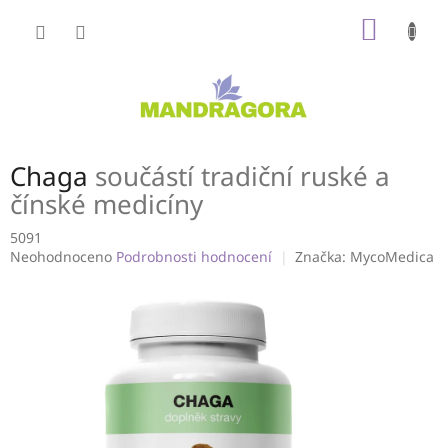
Přejít
NÁKUP
na
obsah
KOŠÍK
Chaga
součástí tradiční ruské a
čínské medicíny
5091
Průměrné
Neohodnoceno
Podrobnosti hodnocení
Značka:
MycoMedica
hodnocení
produktu
je
0,0
z
5
hvězdiček.