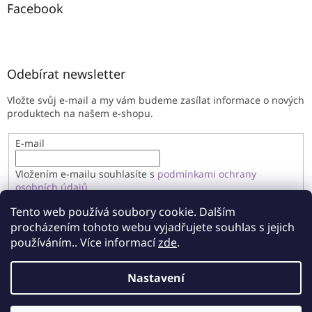
Facebook
Odebírat newsletter
Vložte svůj e-mail a my vám budeme zasílat informace o nových
produktech na našem e-shopu.
E-mail
Vložením e-mailu souhlasíte s
podmínkami ochrany
osobních údajů
Tento web používá soubory cookie. Dalším
PŘIHLÁSIT SE
procházením tohoto webu vyjadřujete souhlas s jejich
používáním.. Více informací
zde
.
Nastavení
Vytvořil Shoptet