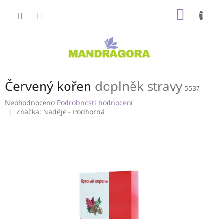
Přejít
NÁKUP
na
obsah
KOŠÍK
Červený kořen
doplněk stravy
5537
Průměrné
Neohodnoceno
Podrobnosti hodnocení
hodnocení
Značka:
Naděje - Podhorná
produktu
je
0,0
z
5
hvězdiček.