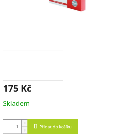
175 Kč
Měrná
Skladem
cena:
Přidat do košíku