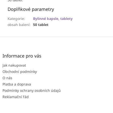
Doplňkové parametry
Kategorie
:
Bylinné kapsle, tablety
obsah balení
:
50 tablet
Z
á
p
a
Informace pro vás
t
Jak nakupovat
í
Obchodní podmínky
O nás
Platba a doprava
Podmínky ochrany osobních údajů
Reklamační řád