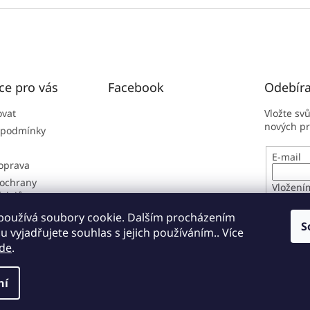
ce pro vás
Facebook
Odebíra
ovat
Vložte sv
nových p
 podmínky
E-mail
doprava
ochrany
Vložení
údajů
osobníc
í řád
používá soubory cookie. Dalším procházením
S
 vyjadřujete souhlas s jejich používáním.. Více
PŘIHL
de
.
ní
zena.