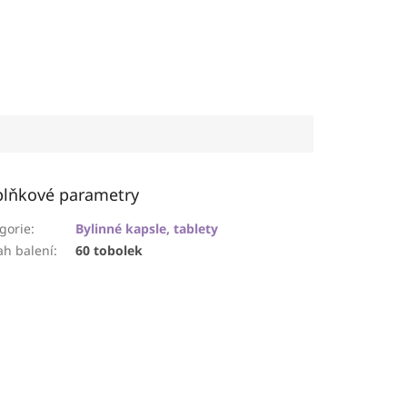
lňkové parametry
gorie
:
Bylinné kapsle, tablety
h balení
:
60 tobolek