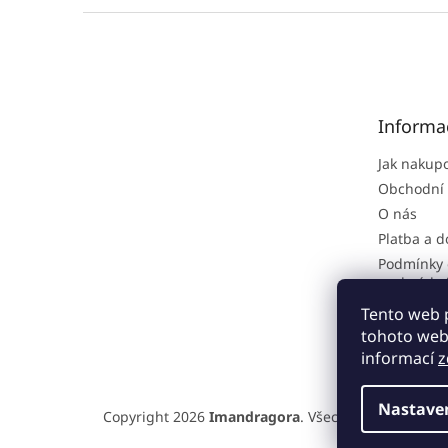
Z
á
p
a
t
Informa
í
Jak nakup
Obchodní
O nás
Platba a 
Podmínky 
osobních 
Reklamačn
Tento web 
tohoto webu
informací
z
Nastave
Copyright 2026
Imandragora
. Všechna práva vyhra