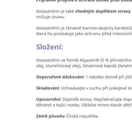
Astaxanthin je také
vhodným doplňkem stravy 
snižuje únavu.
Astaxanthin je červené barvivo skupiny karotenů
která ho produkuje jako ochranu před intenzivn
Složení:
Astaxanthin ve formě Algastin® (5 % přírodního O
olej, slunečnicový olej), želatinová kapsle (želati
Doporučené dávkování:
1 tobolka denně při jídl
Skladování:
Uchovávejte v suchu při pokojové t
Upozornění:
Doplněk stravy. Nepřekračujte dopo
těhotné a kojící matky. Ukládat mimo dosah dětí
Země původu:
Česká republika