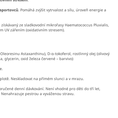
sportovců
. Pomáhá zvýšit vytrvalost a sílu, úroveň energie a
 získávaný ze sladkovodní mikrořasy Haematococcus Pluvialis,
ím UV zářením (oxidativním stresem).
leoresinu Astaxanthinu), D-α-tokoferol, rostlinný olej (olivový
na, glycerin, oxid železa červené – barvivo)
e.
eplotě. Neskladovat na přímém slunci a v mrazu.
ručené denní dávkování. Není vhodné pro děti do tří let,
! Nenahrazuje pestrou a vyváženou stravu.