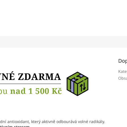
Dop
Kate
Obsa
odní antioxidant, který aktivně odbourává volné radikály.
ativním stresem
.