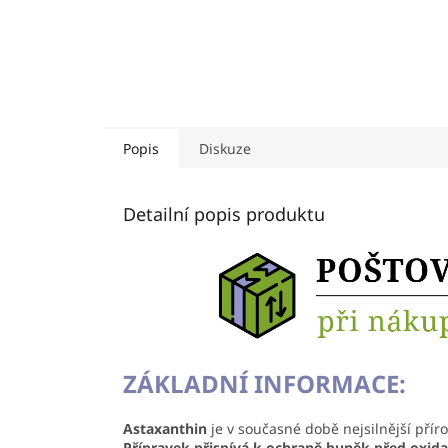
Popis
Diskuze
Detailní popis produktu
ZÁKLADNÍ INFORMACE:
Astaxanthin
je v současné době nejsilnější přír
Přípravek přispívá k ochraně buněk před oxid