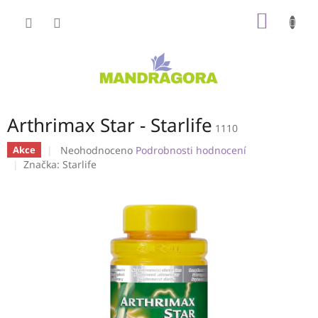
Přejít
NÁKUP
na
obsah
KOŠÍK
Arthrimax Star - Starlife
1110
Průměrné
Neohodnoceno
Podrobnosti hodnocení
Akce
hodnocení
Značka:
Starlife
produktu
je
0,0
z
5
hvězdiček.