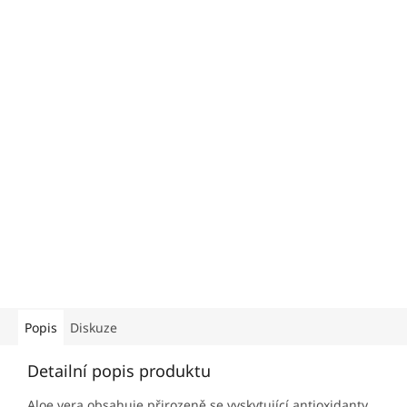
Popis
Diskuze
Detailní popis produktu
Aloe vera obsahuje přirozeně se vyskytující antioxidanty,