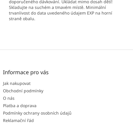
doporučeného dávkování. Ukládat mimo dosah dětí!
Skladujte na suchém a tmavém místě. Minimální
trvanlivost do data uvedeného údajem EXP na horní
straně obalu.
Z
á
p
a
Informace pro vás
t
Jak nakupovat
í
Obchodní podmínky
O nás
Platba a doprava
Podmínky ochrany osobních údajů
Reklamační řád