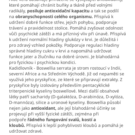
které pomáhají chránit buňky a tkáně před volnými
radikály,
posiluje antioxidační kapacitu
a tak se podílí
na
obranyschopnosti celého organismu.
Přispívá k
udržení dobré funkce střev, jejich pohybu, podporuje
trávení a pravidelnost stolice. Pomáhá zvyšovat odolnost
vůči psychické zátěži a má příznivý vliv při únavě. Přispívá
k udržení normální hladiny glukózy v krvi. Je důležitá i
pro zdravý vzhled pokožky. Podporuje regulaci hladiny
správné hladiny cukru v krvi a napomáhá udržovat
funkce jater a žlučníku na dobré úrovni. Je blahodárná
pro fyzickou i psychickou kondici.
Kadidlovník - Boswellia serrata je strom rostoucí v Indii,
severní Africe a na Středním Východě. Již od nepaměti se
využívá jeho pryskyřice, ze které se připravují extrakty. Z
pryskyřice byly izolovány především pentacyklické
triterpenické kyseliny boswellové. Mezi další obsahové
látky patří sacharidy (D-galaktóza, D-arabinóza, D-xylóza,
D-mannóza), silice a uronové kyseliny. Boswellia působí
nejen jako
antioxidant,
ale její blahodárné účinky se
projevují při vyšší fyzické zátěži, zejména při
podpoře
řádného fungování svalů, kostí a
kloubů.
Přispívá k lepší pohyblivosti kloubů a pomáhá je
udržovat zdravé.