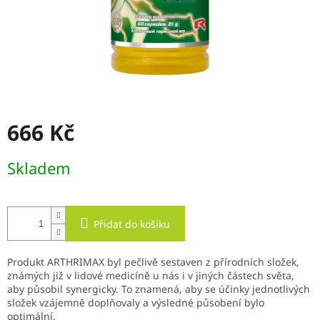
666 Kč
Měrná
Skladem
cena:
Přidat do košíku
Produkt ARTHRIMAX byl pečlivě sestaven z přírodních složek,
známých již v lidové medicíně u nás i v jiných částech světa,
aby působil synergicky. To znamená, aby se účinky jednotlivých
složek vzájemně doplňovaly a výsledné působení bylo
optimální.