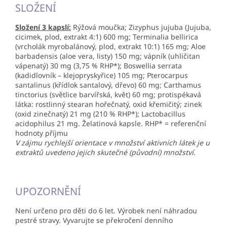
SLOŽENÍ
Složení 3 kapslí:
Rýžová moučka; Zizyphus jujuba (Jujuba,
cicimek, plod, extrakt 4:1) 600 mg; Terminalia bellirica
(vrcholák myrobalánový, plod, extrakt 10:1) 165 mg; Aloe
barbadensis (aloe vera, listy) 150 mg; vápník (uhličitan
vápenatý) 30 mg (3,75 % RHP*); Boswellia serrata
(kadidlovník – klejopryskyřice) 105 mg; Pterocarpus
santalinus (křídlok santalový, dřevo) 60 mg; Carthamus
tinctorius (světlice barvířská, květ) 60 mg; protispékavá
látka: rostlinný stearan hořečnatý, oxid křemičitý; zinek
(oxid zinečnatý) 21 mg (210 % RHP*); Lactobacillus
acidophilus 21 mg. Želatinová kapsle. RHP* = referenční
hodnoty příjmu
V zájmu rychlejší orientace v množství aktivních látek je u
extraktů uvedeno jejich skutečné (původní) množství.
UPOZORNĚNÍ
Není určeno pro děti do 6 let. Výrobek není náhradou
pestré stravy. Vyvarujte se překročení denního