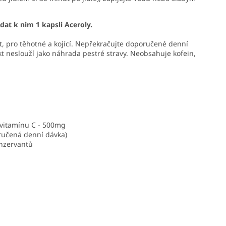
at k nim 1 kapsli Aceroly.
et, pro těhotné a kojící. Nepřekračujte doporučené denní
t neslouží jako náhrada pestré stravy. Neobsahuje kofein,
 vitamínu C - 500mg
ručená denní dávka)
onzervantů