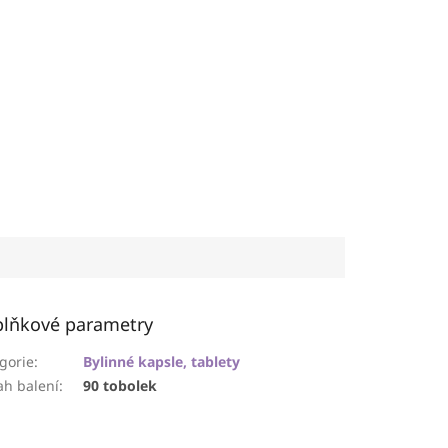
lňkové parametry
gorie
:
Bylinné kapsle, tablety
h balení
:
90 tobolek