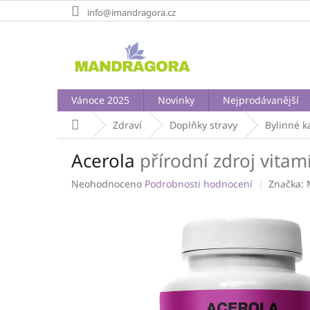
Přejít
info@imandragora.cz
na
obsah
Vánoce 2025
Novinky
Nejprodávanější
Domů
Zdraví
Doplňky stravy
Bylinné k
Acerola
přírodní zdroj vitam
Průměrné
Neohodnoceno
Podrobnosti hodnocení
Značka:
hodnocení
produktu
je
0,0
z
5
hvězdiček.