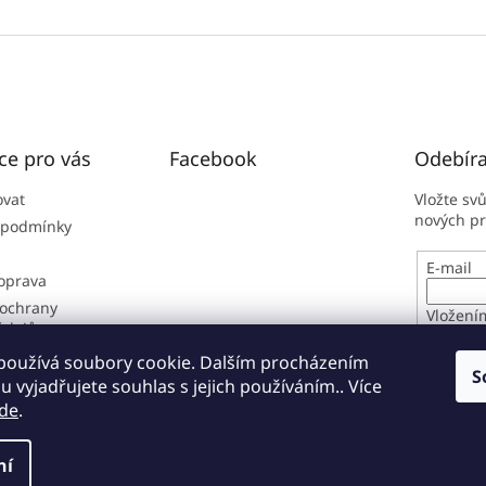
ce pro vás
Facebook
Odebíra
ovat
Vložte sv
nových p
 podmínky
E-mail
doprava
ochrany
Vložení
údajů
osobníc
í řád
používá soubory cookie. Dalším procházením
S
 vyjadřujete souhlas s jejich používáním.. Více
PŘIHL
de
.
ní
zena.