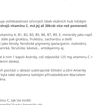
šuje vstřebatelnost účinných látek vitálních hub lidským
zdrojů vitamínu C, má jej až 30krát více než pomeranč.
tamíny A, B1, B2, B3, B5, B6, B7, B9, E, minerály jako např.
r, dále pak glukózu, fruktózu, sacharózu a další
 jako fenoly, fenolické pigmenty (pelargonin, malvidin),
arická, ferulická, kávová… antokyaniny aj.
t k nim 1 kapsli Aceroly,
což odpovídá 125 mg vitaminu C =
denní dávka)
.
eň pochází z oblasti subtropické Střední a Jižní Ameriky
zde byla také objevena italským přírodovědcem Marcelem
ána.
nu C, tak lze tvrdit:
ormální funkci krevních cév