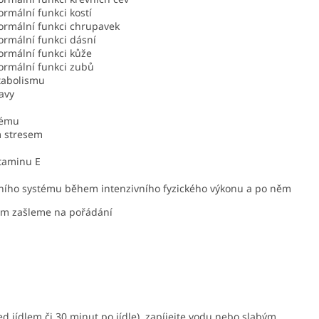
ormální funkci kostí
normální funkci chrupavek
ormální funkci dásní
ormální funkci kůže
ormální funkci zubů
tabolismu
avy
tému
m stresem
itaminu E
tního systému během intenzivního fyzického výkonu a po něm
Vám zašleme na pořádání
ed jídlem či 30 minut po jídle), zapíjejte vodu nebo slabým