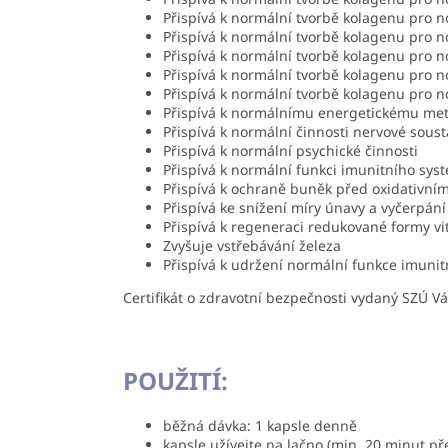
Přispívá k normální tvorbě kolagenu pro n
Přispívá k normální tvorbě kolagenu pro 
Přispívá k normální tvorbě kolagenu pro n
Přispívá k normální tvorbě kolagenu pro n
Přispívá k normální tvorbě kolagenu pro n
Přispívá k normálnímu energetickému me
Přispívá k normální činnosti nervové soust
Přispívá k normální psychické činnosti
Přispívá k normální funkci imunitního sys
Přispívá k ochraně buněk před oxidativní
Přispívá ke snížení míry únavy a vyčerpání
Přispívá k regeneraci redukované formy v
Zvyšuje vstřebávání železa
Přispívá k udržení normální funkce imuni
Certifikát o zdravotní bezpečnosti vydaný SZÚ 
POUŽITÍ:
běžná dávka: 1 kapsle denně
kapsle užívejte na lačno (min. 20 minut př