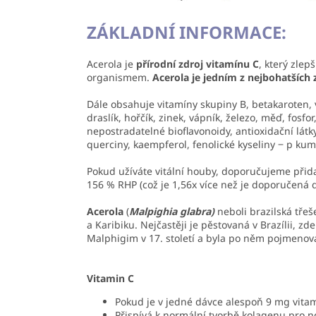
ZÁKLADNÍ INFORMACE:
Acerola je
přírodní zdroj vitamínu C
, který zlep
organismem.
Acerola je jedním z nejbohatších 
Dále obsahuje vitamíny skupiny B, betakaroten, vi
draslík, hořčík, zinek, vápník, železo, měď, fosfo
nepostradatelné bioflavonoidy, antioxidační látky
querciny, kaempferol, fenolické kyseliny ‒ p kum
Pokud užíváte vitální houby, doporučujeme přida
156 % RHP (což je 1,56x více než je doporučená 
Acerola
(
Malpighia glabra)
neboli brazilská třeš
a Karibiku. Nejčastěji je pěstovaná v Brazílii, 
Malphigim v 17. století a byla po něm pojmenov
Vitamin C
Pokud je v jedné dávce alespoň 9 mg vitami
Přispívá k normální tvorbě kolagenu pro n