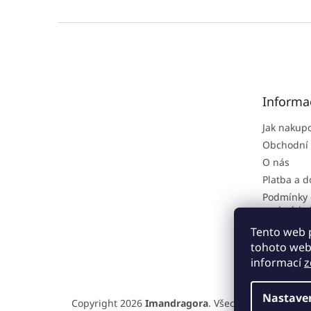
Z
á
p
a
t
Informa
í
Jak nakup
Obchodní
O nás
Platba a 
Podmínky 
osobních 
Reklamačn
Tento web 
tohoto webu
informací
z
Nastave
Copyright 2026
Imandragora
. Všechna práva vyhra