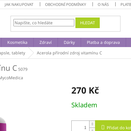
JAK NAKUPOVAT
OBCHODNÍ PODMÍNKY
O NÁS
PLAT
HLEDAT
Kosmetika
Zdraví
Dárky
Platba a doprava
apsle, tablety
Acerola
přírodní zdroj vitamínu C
ínu C
5079
MycoMedica
270 Kč
Měrná
Skladem
cena:
Přidat do ko