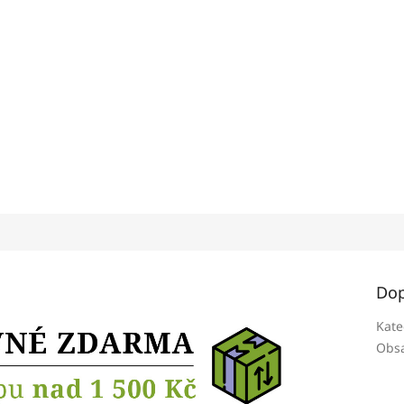
Dop
Kate
Obsa